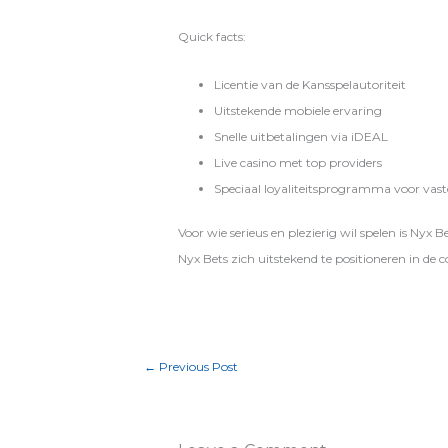
Quick facts:
Licentie van de Kansspelautoriteit
Uitstekende mobiele ervaring
Snelle uitbetalingen via iDEAL
Live casino met top providers
Speciaal loyaliteitsprogramma voor vaste
Voor wie serieus en plezierig wil spelen is Nyx
Nyx Bets zich uitstekend te positioneren in de
←
Previous Post