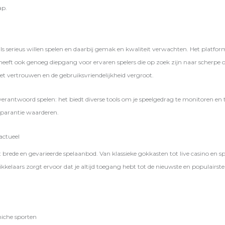
ap.
 als serieus willen spelen en daarbij gemak en kwaliteit verwachten. Het platf
eeft ook genoeg diepgang voor ervaren spelers die op zoek zijn naar scherpe 
het vertrouwen en de gebruiksvriendelijkheid vergroot.
erantwoord spelen: het biedt diverse tools om je speelgedrag te monitoren en 
nsparantie waarderen.
actueel
t brede en gevarieerde spelaanbod. Van klassieke gokkasten tot live casino en 
ars zorgt ervoor dat je altijd toegang hebt tot de nieuwste en populairste t
iche sporten