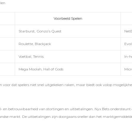
len
Voorbeeld Spelen
Starburst, Gonzo’s Quest
Net
Roulette, Blackjack
Evo
Voetbal, Tennis
In-h
Mega Moolah, Hall of Gods
Mic
een voor dat spelers niet snel uitgekeken raken, maar biedt ook volop mogelijkh
snel- en betrouwbaarheid van stortingen en uitbetalingen. Nyx Bets ondersteunt
rlandse markt. De uitbetalingen zijn doorgaans sneller dan het marktgemiddelde