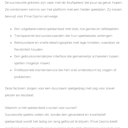
De succesvolle gokkers zijn vaak niet de ‘blufspelers’ die puur op geluk hopen.
Ze combineren kennis van het platform met een helder speelplan. Zij kiezen
bewust voor Prive Casino vanwege:
Een uitgebalanceerd spelaanbod met slots, live games en tafelspellen.
Transparante bonusvoorwaarden die hun speelsessies verlengen.
Betrouwbare en snelle betalingsopties met lage limieten, waardoor ze
flexibiliteit houden.
Een gebruiksvriendelijke interface die gemakkelijk schakelen tussen
spellen mogelijk maakt.
Professionele klantenservice die hen snel ondersteunt bij vragen of
problemen.
Deze factoren zorgen voor een duurzaam spelgedrag met oog voor zowel
plezier als resultaat.
Waarom is het spelaanbod cruciaal voor succes?
Succesvolle spelers weten dit: zonder een gevarieerd en kwalitatief
spelaanbod wordt het lastig om lang gefocust te blijven. Prive Casino biedt