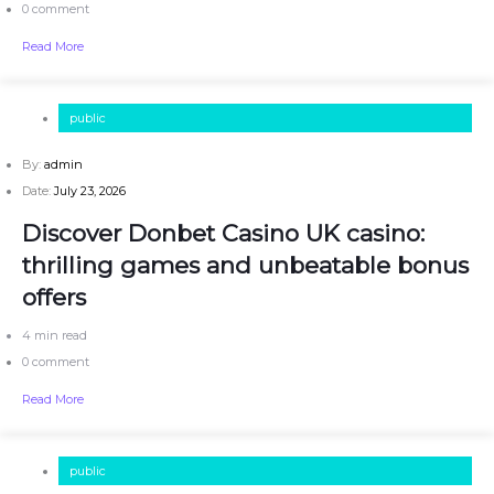
0 comment
Read More
public
By:
admin
Date:
July 23, 2026
Discover Donbet Casino UK casino:
thrilling games and unbeatable bonus
offers
4 min read
0 comment
Read More
public