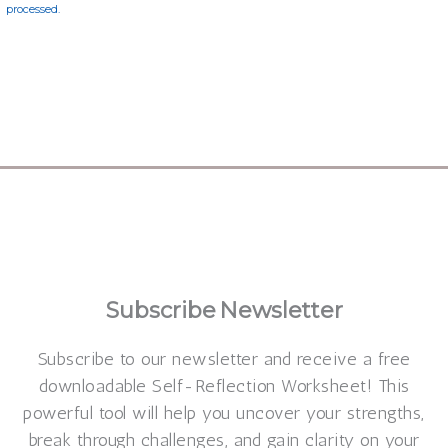
processed.
Make a beautiful personalized
verse
Subscribe
Newsletter
Subscribe to our newsletter and receive a free
downloadable Self-Reflection Worksheet! This
powerful tool will help you uncover your strengths,
break through challenges, and gain clarity on your