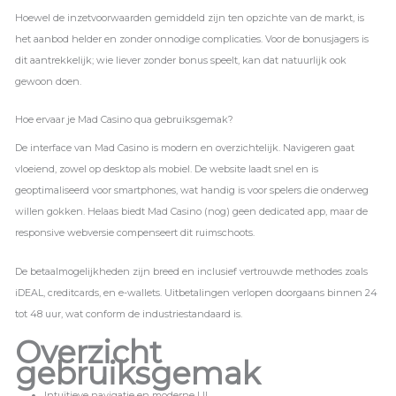
Hoewel de inzetvoorwaarden gemiddeld zijn ten opzichte van de markt, is
het aanbod helder en zonder onnodige complicaties. Voor de bonusjagers is
dit aantrekkelijk; wie liever zonder bonus speelt, kan dat natuurlijk ook
gewoon doen.
Hoe ervaar je Mad Casino qua gebruiksgemak?
De interface van Mad Casino is modern en overzichtelijk. Navigeren gaat
vloeiend, zowel op desktop als mobiel. De website laadt snel en is
geoptimaliseerd voor smartphones, wat handig is voor spelers die onderweg
willen gokken. Helaas biedt Mad Casino (nog) geen dedicated app, maar de
responsive webversie compenseert dit ruimschoots.
De betaalmogelijkheden zijn breed en inclusief vertrouwde methodes zoals
iDEAL, creditcards, en e-wallets. Uitbetalingen verlopen doorgaans binnen 24
tot 48 uur, wat conform de industriestandaard is.
Overzicht
gebruiksgemak
Intuïtieve navigatie en moderne UI