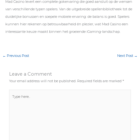
Mad Casino levert een complete gokervaring die goed aansluit op de wensen
van verschillende typen spelers. Van de uitgebreide spellenbibliotheek tot de
duidelijke bonussen en soepele mobiele ervaring: de balans is goed. Spelers
kunnen hier rekenen op betrouwbaarheid én plezier, wat Mad Casino een
interessante keuze maakt binnen het groeiende iGaming-landschap.
←
Previous Post
Next Post
→
Leave a Comment
Your email address will not be published.
Required fields are marked
*
Type
here..