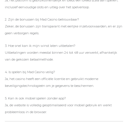
Ja, het platform is gebruiksvriendelijk en biedt een breed scala aan spellen,
inclusief eenvoudige slots en uitleg over het spelverloop.
2. Zijn de bonussen bij Mad Casino betrouwbaar?
Zeker, de bonussen zijn transparant met eerlijke inzetvoorwaarden, en er zijn
geen verborgen regels.
3. Hoe snel kan ik mijn winst laten uitbetalen?
Uitbetalingen worden meestal binnen 24 tot 48 uur verwerkt, afhankelijk
van de gekozen betaalmethode.
4. Is spelen bij Mad Casino veilig?
Ja, het casino heeft een officiële licentie en gebruikt moderne
beveiligingstechnologieën om je gegevens te beschermen.
5. Kan ik ook mobiel spelen zonder app?
Ja, de website is volledig geoptimaliseerd voor mobiel gebruik en werkt
probleemloos in de browser.