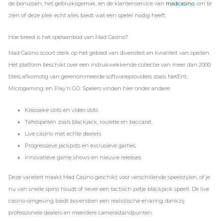
de bonussen, het gebruiksgemak, en de klantenservice van
madcasino
, om te
zien of deze plek echt alles biedt wat een speler nodig heeft.
Hoe breed is het spelaanbod van Mad Casino?
Mad Casino scoort sterk op het gebied van diversiteit en kwaliteit van spellen.
Het platform beschikt over een indrukwekkende collectie van meer dan 2000
titels afkomstig van gerenommeerde softwareproviders zoals NetEnt,
Microgaming, en Play’n GO. Spelers vinden hier onder andere:
Klassieke slots en video slots
Tafelspellen zoals blackjack, roulette en baccarat
Live casino met echte dealers
Progressieve jackpots en exclusieve games
Innovatieve game shows en nieuwe releases
Deze variëteit maakt Mad Casino geschikt voor verschillende speelstijlen, of je
nu van snelle spins houdt of liever een tactisch potje blackjack speelt. De live
casino-omgeving biedt bovendien een realistische ervaring dankzij
professionele dealers en meerdere camerastandpunten.