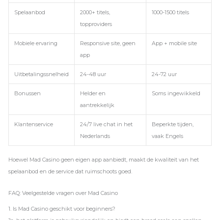
Spelaanbod
2000+ titels,
1000-1500 titels
topproviders
Mobiele ervaring
Responsive site, geen
App + mobile site
app
Uitbetalingssnelheid
24-48 uur
24-72 uur
Bonussen
Helder en
Soms ingewikkeld
aantrekkelijk
Klantenservice
24/7 live chat in het
Beperkte tijden,
Nederlands
vaak Engels
Hoewel Mad Casino geen eigen app aanbiedt, maakt de kwaliteit van het
spelaanbod en de service dat ruimschoots goed.
FAQ: Veelgestelde vragen over Mad Casino
1. Is Mad Casino geschikt voor beginners?