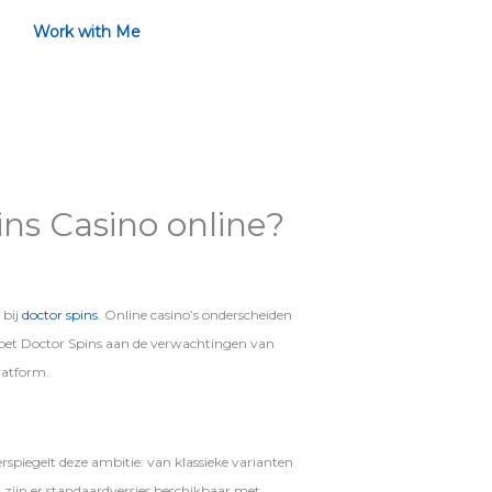
Work with Me
ins Casino online?
 bij
doctor spins
. Online casino’s onderscheiden
ldoet Doctor Spins aan de verwachtingen van
platform.
rspiegelt deze ambitie: van klassieke varianten
n, zijn er standaardversies beschikbaar met