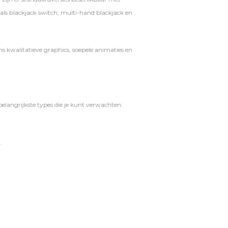
zoals blackjack switch, multi-hand blackjack en
kwalitatieve graphics, soepele animaties en
belangrijkste types die je kunt verwachten:
.