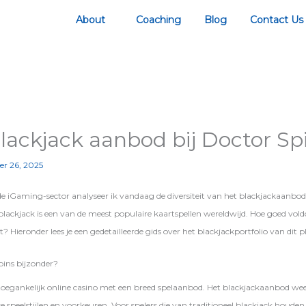
About
Coaching
Blog
Contact Us
blackjack aanbod bij Doctor Sp
r 26, 2025
 de iGaming-sector analyseer ik vandaag de diversiteit van het blackjackaanbod
blackjack is een van de meest populaire kaartspellen wereldwijd. Hoe goed vo
it? Hieronder lees je een gedetailleerde gids over het blackjackportfolio van dit 
ins bijzonder?
 toegankelijk online casino met een breed spelaanbod. Het blackjackaanbod wee
e speelstijlen en voorkeuren. Voor spelers die van traditioneel blackjack houde