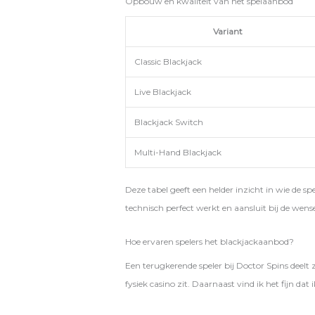
Opbouw en kwaliteit van het spelaanbod
Variant
Classic Blackjack
Live Blackjack
Blackjack Switch
Multi-Hand Blackjack
Deze tabel geeft een helder inzicht in wie de s
technisch perfect werkt en aansluit bij de wen
Hoe ervaren spelers het blackjackaanbod?
Een terugkerende speler bij Doctor Spins deelt zi
fysiek casino zit. Daarnaast vind ik het fijn da