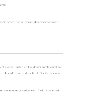
fels.
ck-acties, maar lees altijd de voorwaarden
atieve varianten en live dealer tafels, ontstaat
ebruikersklimaat onderscheidt Doctor Spins zich
 een casino om te verkennen. De link naar het