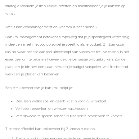
strategie voorkom je impulsieve inzetten en maximaliseer je je kansen op
winst.
Wat is bankrollmanagement en waarom is het cruciaal?
Bankrollmanagement betekent simpelweg dat je je speeltegoed verstandig
indeelt en inzet met oog op zowel je speeltijd als je budget. Bij Zumospin
casino, waar het spelaanbod uiteenloopt van videoslots tot live casino, is het
essentieel om te bepalen hoeveel geld je per sessie wilt gebruiken. Zonder
plan kan je binnen een paar minuten je budget verspelen, wat frustrerend
werkt en je plezier kan bederven.
Een strak beheer van je bankroll helpt je:
Beslissen welke spellen geschikt zijn voor jouw budget
Verliezen beperken en winsten vasthouden
Verantwoord te spelen zonder in financiële problemen te komen
Tips voor effectief bankrollbeheer bij Zumospin casino
Stel een vast budget per spelsessie in en houd je daaraan.