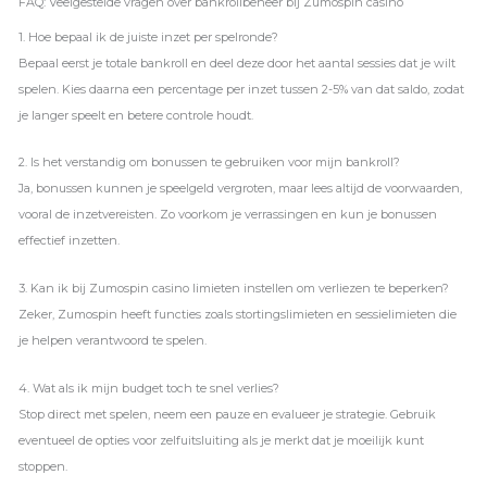
FAQ: Veelgestelde vragen over bankrollbeheer bij Zumospin casino
1. Hoe bepaal ik de juiste inzet per spelronde?
Bepaal eerst je totale bankroll en deel deze door het aantal sessies dat je wilt
spelen. Kies daarna een percentage per inzet tussen 2-5% van dat saldo, zodat
je langer speelt en betere controle houdt.
2. Is het verstandig om bonussen te gebruiken voor mijn bankroll?
Ja, bonussen kunnen je speelgeld vergroten, maar lees altijd de voorwaarden,
vooral de inzetvereisten. Zo voorkom je verrassingen en kun je bonussen
effectief inzetten.
3. Kan ik bij Zumospin casino limieten instellen om verliezen te beperken?
Zeker, Zumospin heeft functies zoals stortingslimieten en sessielimieten die
je helpen verantwoord te spelen.
4. Wat als ik mijn budget toch te snel verlies?
Stop direct met spelen, neem een pauze en evalueer je strategie. Gebruik
eventueel de opties voor zelfuitsluiting als je merkt dat je moeilijk kunt
stoppen.