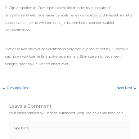
5. Zijn er spellen in Zumospin casino die minder risico bevatten?
Ja, spellen met een lage variantie zoals bepaalde videoslots of klassiek roulette
bieden vaker kleine winsten en zijn daarom beter voor een stabiel
bankrollbeheer.
Met deze kennis over bankrollbeheer vergroot je je spelgenot bij Zumospin
casino en voorkom je financiële tegenvallers. Slim spelen is niet alleen
veiliger, maar ook leuker en effectiever.
←
Previous Post
Next Post
→
Leave a Comment
Your email address will not be published.
Required fields are marked
*
Type
here..