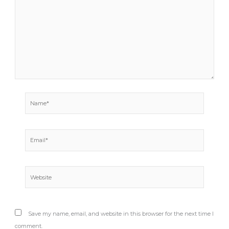
Name*
Email*
Website
Save my name, email, and website in this browser for the next time I
comment.