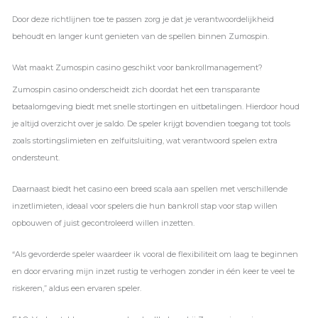
Door deze richtlijnen toe te passen zorg je dat je verantwoordelijkheid
behoudt en langer kunt genieten van de spellen binnen Zumospin.
Wat maakt Zumospin casino geschikt voor bankrollmanagement?
Zumospin casino onderscheidt zich doordat het een transparante
betaalomgeving biedt met snelle stortingen en uitbetalingen. Hierdoor houd
je altijd overzicht over je saldo. De speler krijgt bovendien toegang tot tools
zoals stortingslimieten en zelfuitsluiting, wat verantwoord spelen extra
ondersteunt.
Daarnaast biedt het casino een breed scala aan spellen met verschillende
inzetlimieten, ideaal voor spelers die hun bankroll stap voor stap willen
opbouwen of juist gecontroleerd willen inzetten.
“Als gevorderde speler waardeer ik vooral de flexibiliteit om laag te beginnen
en door ervaring mijn inzet rustig te verhogen zonder in één keer te veel te
riskeren,” aldus een ervaren speler.