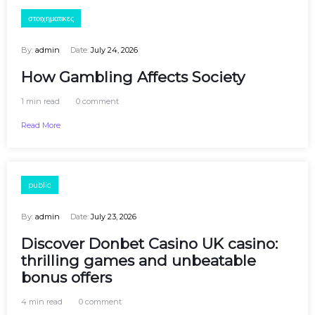
στοιχηματικες
By:
admin
Date:
July 24, 2026
How Gambling Affects Society
1 min read
0 comment
Read More
public
By:
admin
Date:
July 23, 2026
Discover Donbet Casino UK casino:
thrilling games and unbeatable
bonus offers
4 min read
0 comment