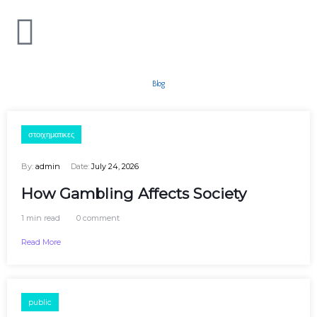
Blog
στοιχηματικες
By:
admin
Date:
July 24, 2026
How Gambling Affects Society
1 min read
0 comment
Read More
public