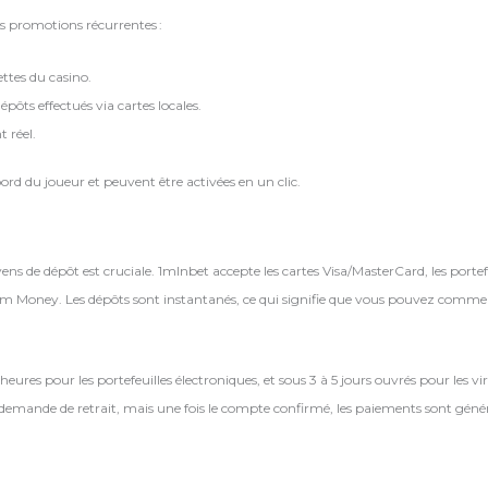
s promotions récurrentes :
ttes du casino.
pôts effectués via cartes locales.
t réel.
bord du joueur et peuvent être activées en un clic.
ns de dépôt est cruciale. 1mlnbet accepte les cartes Visa/MasterCard, les portefeu
om Money. Les dépôts sont instantanés, ce qui signifie que vous pouvez commenc
8 heures pour les portefeuilles électroniques, et sous 3 à 5 jours ouvrés pour les 
 demande de retrait, mais une fois le compte confirmé, les paiements sont génér