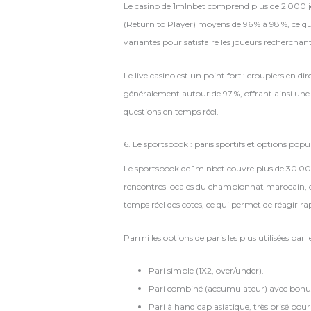
Le casino de 1mlnbet comprend plus de 2 000 j
(Return to Player) moyens de 96 % à 98 %, ce qui
variantes pour satisfaire les joueurs recherchant
Le live casino est un point fort : croupiers en d
généralement autour de 97 %, offrant ainsi une 
questions en temps réel.
6. Le sportsbook : paris sportifs et options popu
Le sportsbook de 1mlnbet couvre plus de 30 000
rencontres locales du championnat marocain, où 
temps réel des cotes, ce qui permet de réagir 
Parmi les options de paris les plus utilisées par 
Pari simple (1X2, over/under).
Pari combiné (accumulateur) avec bonus
Pari à handicap asiatique, très prisé pour 