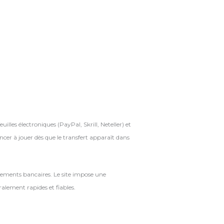
illes électroniques (PayPal, Skrill, Neteller) et
er à jouer dès que le transfert apparaît dans
virements bancaires. Le site impose une
alement rapides et fiables.