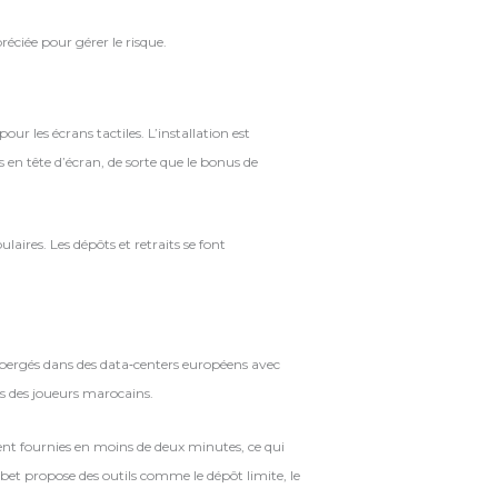
éciée pour gérer le risque.
 les écrans tactiles. L’installation est
s en tête d’écran, de sorte que le bonus de
ires. Les dépôts et retraits se font
hébergés dans des data‑centers européens avec
es des joueurs marocains.
ment fournies en moins de deux minutes, ce qui
bet propose des outils comme le dépôt limite, le