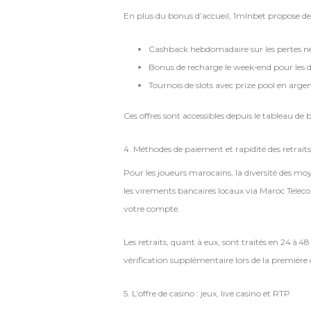
En plus du bonus d’accueil, 1mlnbet propose de
Cashback hebdomadaire sur les pertes ne
Bonus de recharge le week‑end pour les dé
Tournois de slots avec prize pool en argen
Ces offres sont accessibles depuis le tableau de 
4. Méthodes de paiement et rapidité des retraits
Pour les joueurs marocains, la diversité des moye
les virements bancaires locaux via Maroc Telec
votre compte.
Les retraits, quant à eux, sont traités en 24 à 4
vérification supplémentaire lors de la première
5. L’offre de casino : jeux, live casino et RTP