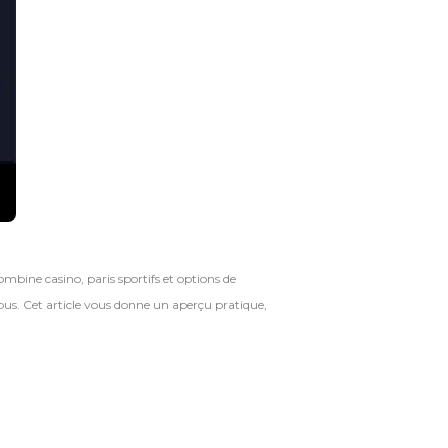
mbine casino, paris sportifs et options de
ssous. Cet article vous donne un aperçu pratique,