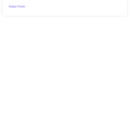
Read More
CONTACT
+1 (236) 971-
7440
7340 Leary CrescentChilliwack, BC
V2R 1K2, Canada
+94 7 11 66 88 99