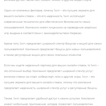
включая футбол, баскетбол, хоккей, теннис и другие виды спорта.
Один из ключевых факторов, почему 1win – это лучшее зеркало для
вашего онлайн-ставок, – это его надежность. 1win использует
современные технологии для обеспечения безопасности своих
пользователей. Компания имеет лицензию на проведение азартных
игр, выдана в соответствии с законодательством Кюрасао.
Кроме того, 1win предлагает широкий спектр бонусов и акций для своих
пользователей. Компания предлагает бонусы для новых пользователей,
а также регулярные акции для своих лояльных клиентов.
Если вы ищете надежный партнер для ваших онлайн-ставок, то 1win –
это отличный выбор. Компания предлагает широкий спектр услуг,
включая ставки на спорт, киберспорт, лото и другие игры. 1win – это
лучшее зеркало для вашего онлайн-ставок, потому что компания
предлагает надежность, широкий спектр услуг и регулярные бонусы.
Также, 1win предлагает удобный доступ к своим услугам. Компания
имеет мобильное приложение, которое позволяет пользователям